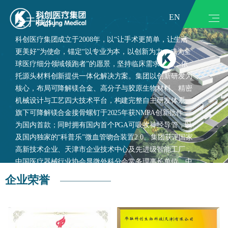
EN
关于我们
科创医疗集团成立于2008年，以“让手术更简单，让生活
更美好”为使命，锚定“以专业为本，以创新为力，成为全
球医疗细分领域领跑者”的愿景，坚持临床需求导向，依
托源头材料创新提供一体化解决方案。集团以创新研发为
核心，布局可降解镁合金、高分子与胶原生物材料、精密
机械设计与工艺四大技术平台，构建完整自主研发体系。
旗下可降解镁合金接骨螺钉于2025年获NMPA创新批件，
为国内首款；同时拥有国内首个PGA可吸收神经导管，以
及国内独家的“科普乐”微血管吻合装置2.0。集团获评国家
高新技术企业、天津市企业技术中心及先进级智能工厂，
中国医疗器械行业协会显微外科分会常务理事长单位、中
国生物材料学会会员单位。
企业荣誉