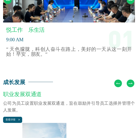
01
悦工作 乐生活
人物故事
9:00 AM
“ 天色朦胧，科创人奋斗在路上，美好的一天从这一刻开
始！早安，朋友。“
查看详情
成长发展
职业发展双通道
公司为员工设置职业发展双通道，旨在鼓励并引导员工选择并管理个
人发展。
查看详情